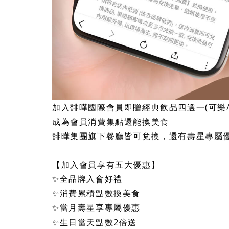
加入馡曄國際會員即贈經典飲品四選一(可樂/
成為會員消費集點還能換美食
馡曄集團旗下餐廳皆可兌換，還有壽星專屬
【加入會員享有五大優惠】
✨全品牌入會好禮
✨消費累積點數換美食
✨當月壽星享專屬優惠
✨生日當天點數2倍送